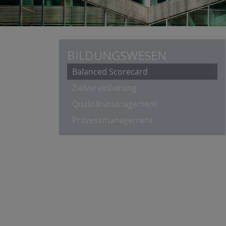
BILDUNGSWESEN
Balanced Scorecard
Zielvereinbarung
Qualitätsmanagement
Prozessmanagement