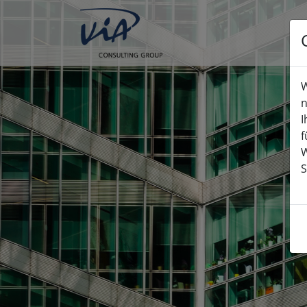
W
n
I
f
W
S